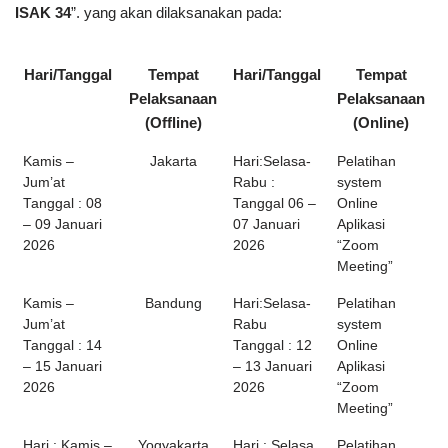
ISAK 34
”. yang akan dilaksanakan pada:
Hari/Tanggal
Tempat
Hari/Tanggal
Tempat
Pelaksanaan
Pelaksanaan
(Offline)
(Online)
Kamis –
Jakarta
Hari:Selasa-
Pelatihan
Jum’at
Rabu :
system
Tanggal : 08
Tanggal 06 –
Online
– 09 Januari
07 Januari
Aplikasi
2026
2026
“Zoom
Meeting”
Kamis –
Bandung
Hari:Selasa-
Pelatihan
Jum’at
Rabu
system
Tanggal : 14
Tanggal : 12
Online
– 15 Januari
– 13 Januari
Aplikasi
2026
2026
“Zoom
Meeting”
Hari : Kamis –
Yogyakarta
Hari : Selasa
Pelatihan