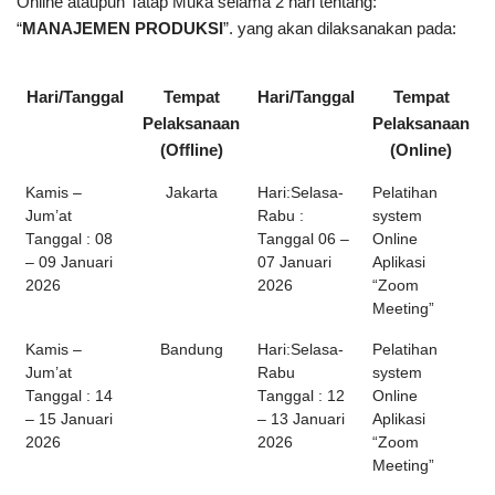
Online ataupun Tatap Muka selama 2 hari tentang:
“
MANAJEMEN PRODUKSI
”. yang akan dilaksanakan pada:
Hari/Tanggal
Tempat
Hari/Tanggal
Tempat
Pelaksanaan
Pelaksanaan
(Offline)
(Online)
Kamis –
Jakarta
Hari:Selasa-
Pelatihan
Jum’at
Rabu :
system
Tanggal : 08
Tanggal 06 –
Online
– 09 Januari
07 Januari
Aplikasi
2026
2026
“Zoom
Meeting”
Kamis –
Bandung
Hari:Selasa-
Pelatihan
Jum’at
Rabu
system
Tanggal : 14
Tanggal : 12
Online
– 15 Januari
– 13 Januari
Aplikasi
2026
2026
“Zoom
Meeting”