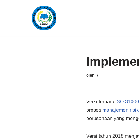
Lompat
ke
konten
Implemen
oleh
Versi terbaru
ISO 31000
proses
manajemen risik
perusahaan yang mengg
Versi tahun 2018 menj