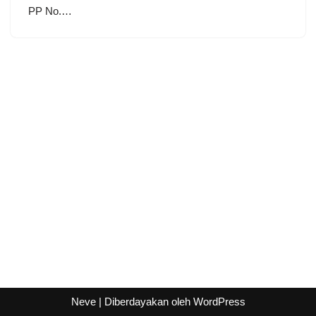
PP No.…
Neve
| Diberdayakan oleh
WordPress